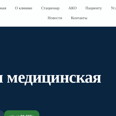
вная
О клинике
Стационар
АКО
Пациенту
Ус
Новости
Контакты
 медицинская