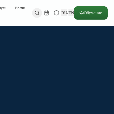
луги
Врачи
RU
/
EN
Обучение