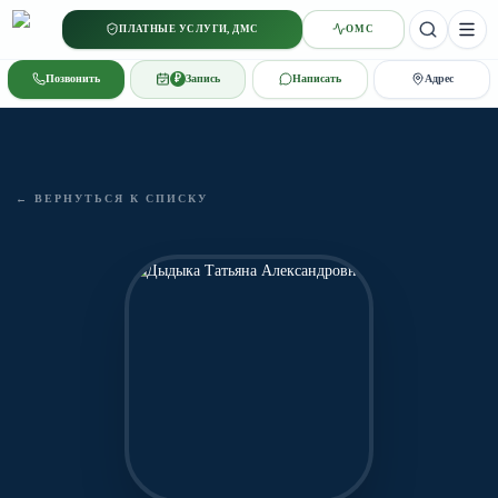
ПЛАТНЫЕ УСЛУГИ, ДМС
ОМС
StGeorg
Позвонить
₽
Запись
Написать
Адрес
← ВЕРНУТЬСЯ К СПИСКУ