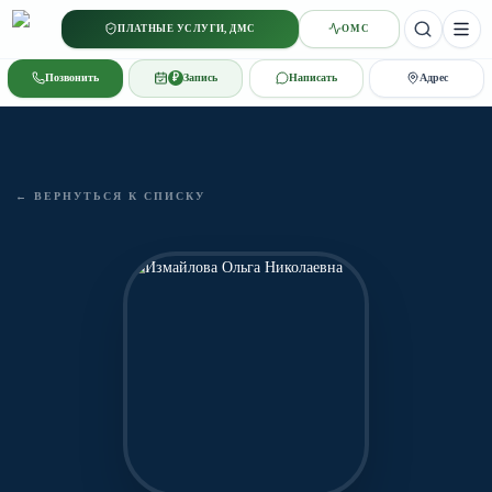
ПЛАТНЫЕ УСЛУГИ, ДМС
ОМС
StGeorg
Позвонить
₽
Запись
Написать
Адрес
← ВЕРНУТЬСЯ К СПИСКУ