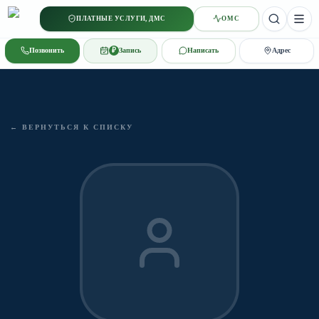
ПЛАТНЫЕ УСЛУГИ, ДМС
ОМС
StGeorg
Позвонить
₽
Запись
Написать
Адрес
← ВЕРНУТЬСЯ К СПИСКУ