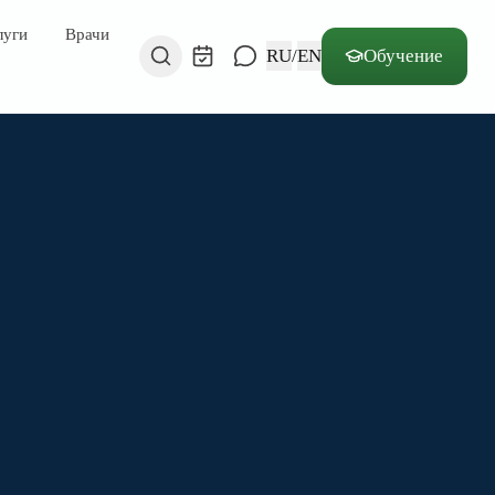
луги
Врачи
RU
/
EN
Обучение