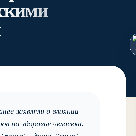
ескими
и
нее заявляли о влиянии
ов на здоровье человека.