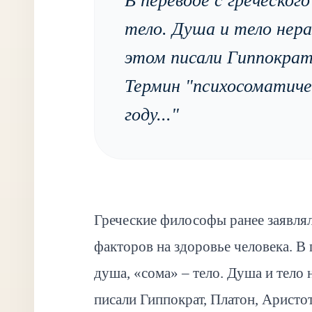
В переводе с греческого
тело. Душа и тело нера
этом писали Гиппократ
Термин "психосоматичес
году...
"
Греческие философы ранее заявля
факторов на здоровье человека. В 
душа, «сома» – тело. Душа и тело
писали Гиппократ, Платон, Аристот