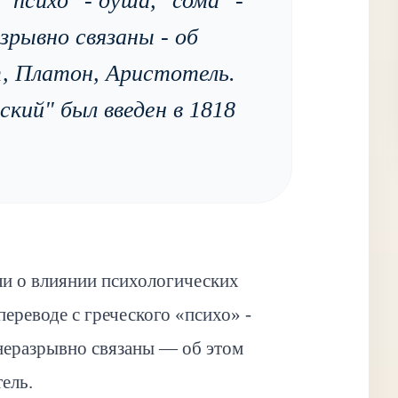
 "психо" - душа, "сома" -
зрывно связаны - об
, Платон, Аристотель.
кий" был введен в 1818
ли о влиянии психологических
переводе с греческого «психо» -
 неразрывно связаны — об этом
ель.