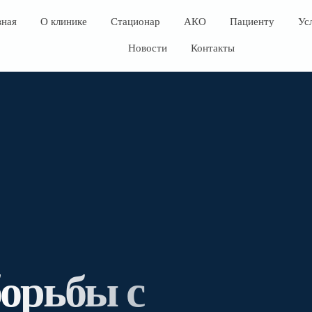
вная
О клинике
Стационар
АКО
Пациенту
Ус
Новости
Контакты
борьбы с